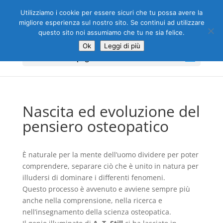
Utilizziamo i cookie per essere sicuri che tu possa avere la
migliore esperienza sul nostro sito. Se continui ad utilizzare
questo sito noi assumiamo che tu ne sia felice.
Ok
Leggi di più
Seleziona una pagina
Nascita ed evoluzione del
pensiero osteopatico
È naturale per la mente dell’uomo dividere per poter
comprendere, separare ciò che è unito in natura per
illudersi di dominare i differenti fenomeni.
Questo processo è avvenuto e avviene sempre più
anche nella comprensione, nella ricerca e
nell’insegnamento della scienza osteopatica.