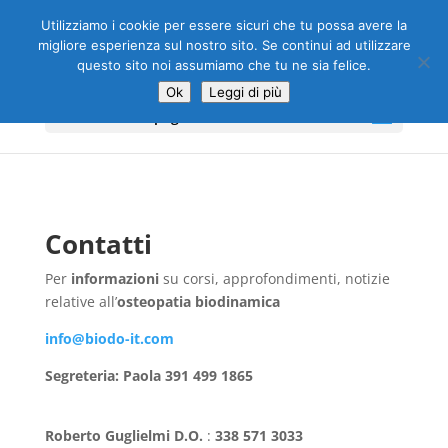
Utilizziamo i cookie per essere sicuri che tu possa avere la
migliore esperienza sul nostro sito. Se continui ad utilizzare
questo sito noi assumiamo che tu ne sia felice.
Ok
Leggi di più
Seleziona una pagina
Contatti
Per
informazioni
su corsi, approfondimenti, notizie
relative all’
osteopatia biodinamica
info@biodo-it.com
Segreteria: Paola
391 499 1865
Roberto Guglielmi D.O.
:
338 571 3033