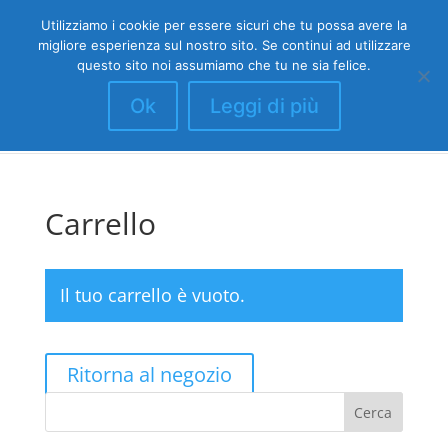
Utilizziamo i cookie per essere sicuri che tu possa avere la
migliore esperienza sul nostro sito. Se continui ad utilizzare
questo sito noi assumiamo che tu ne sia felice.
Ok
Leggi di più
Seleziona una pagina
Carrello
Il tuo carrello è vuoto.
Ritorna al negozio